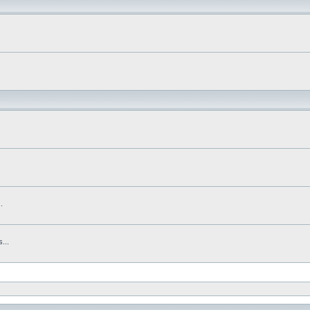
.
...