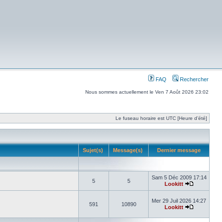
FAQ
Rechercher
Nous sommes actuellement le Ven 7 Août 2026 23:02
Le fuseau horaire est UTC [Heure d’été]
Sujet(s)
Message(s)
Dernier message
Sam 5 Déc 2009 17:14
5
5
Lookitt
Mer 29 Juil 2026 14:27
591
10890
Lookitt