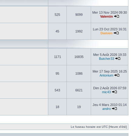
Mer 13 Nov 2024 09:30
525
9099
Valentin
Lun 23 Oct 2023 16:31
45
1992
Damien
Mer 5 Août 2026 19:33
1171
16835
Butcher33
Mer 17 Sep 2025 16:25
95
1086
Antonium
Dim 2 Août 2026 07:59
543
6621
mic43
Jeu 4 Mars 2010 01:14
18
19
andro
Le fuseau horaire est UTC [Heure d’été]