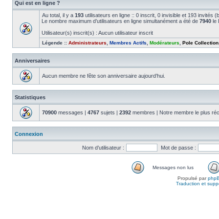
Qui est en ligne ?
Au total, il y a
193
utilisateurs en ligne :: 0 inscrit, 0 invisible et 193 invité
Le nombre maximum d’utilisateurs en ligne simultanément a été de
7940
le 
Utilisateur(s) inscrit(s) : Aucun utilisateur inscrit
Légende ::
Administrateurs
,
Membres Actifs
,
Modérateurs
,
Pole Collection
Anniversaires
Aucun membre ne fête son anniversaire aujourd’hui.
Statistiques
70900
messages |
4767
sujets |
2392
membres | Notre membre le plus réc
Connexion
Nom d’utilisateur :
Mot de passe :
Messages non lus
Propulsé par
php
Traduction et suppo