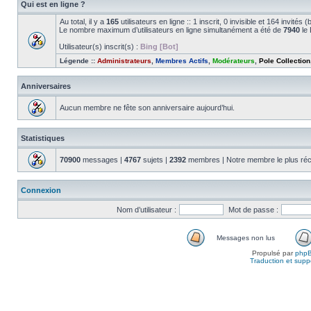
Qui est en ligne ?
Au total, il y a
165
utilisateurs en ligne :: 1 inscrit, 0 invisible et 164 invité
Le nombre maximum d’utilisateurs en ligne simultanément a été de
7940
le 
Utilisateur(s) inscrit(s) :
Bing [Bot]
Légende ::
Administrateurs
,
Membres Actifs
,
Modérateurs
,
Pole Collection
Anniversaires
Aucun membre ne fête son anniversaire aujourd’hui.
Statistiques
70900
messages |
4767
sujets |
2392
membres | Notre membre le plus réc
Connexion
Nom d’utilisateur :
Mot de passe :
Messages non lus
Propulsé par
php
Traduction et suppo