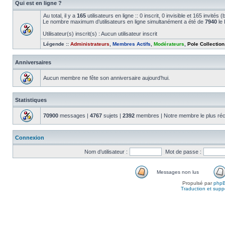
Qui est en ligne ?
Au total, il y a
165
utilisateurs en ligne :: 0 inscrit, 0 invisible et 165 invité
Le nombre maximum d’utilisateurs en ligne simultanément a été de
7940
le 
Utilisateur(s) inscrit(s) : Aucun utilisateur inscrit
Légende ::
Administrateurs
,
Membres Actifs
,
Modérateurs
,
Pole Collection
Anniversaires
Aucun membre ne fête son anniversaire aujourd’hui.
Statistiques
70900
messages |
4767
sujets |
2392
membres | Notre membre le plus réc
Connexion
Nom d’utilisateur :
Mot de passe :
Messages non lus
Propulsé par
php
Traduction et suppo