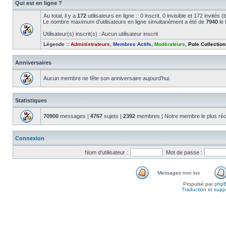
Qui est en ligne ?
Au total, il y a
172
utilisateurs en ligne :: 0 inscrit, 0 invisible et 172 invité
Le nombre maximum d’utilisateurs en ligne simultanément a été de
7940
le 
Utilisateur(s) inscrit(s) : Aucun utilisateur inscrit
Légende ::
Administrateurs
,
Membres Actifs
,
Modérateurs
,
Pole Collection
Anniversaires
Aucun membre ne fête son anniversaire aujourd’hui.
Statistiques
70900
messages |
4767
sujets |
2392
membres | Notre membre le plus réc
Connexion
Nom d’utilisateur :
Mot de passe :
Messages non lus
Propulsé par
php
Traduction et suppo