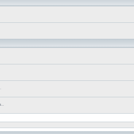
.
...