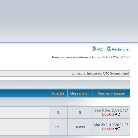
FAQ
Rechercher
Nous sommes actuellement le Sam 8 Août 2026 07:40
Le fuseau horaire est UTC [Heure d’été]
Sujet(s)
Message(s)
Dernier message
Sam 5 Déc 2009 17:14
5
5
Lookitt
Mer 29 Juil 2026 14:27
591
10890
Lookitt