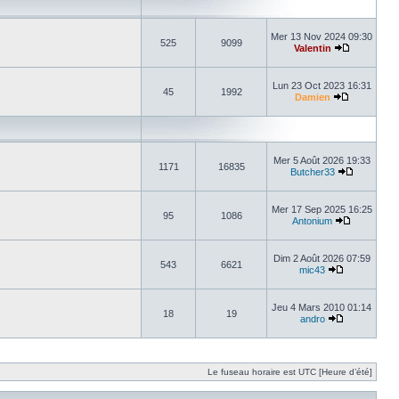
Mer 13 Nov 2024 09:30
525
9099
Valentin
Lun 23 Oct 2023 16:31
45
1992
Damien
Mer 5 Août 2026 19:33
1171
16835
Butcher33
Mer 17 Sep 2025 16:25
95
1086
Antonium
Dim 2 Août 2026 07:59
543
6621
mic43
Jeu 4 Mars 2010 01:14
18
19
andro
Le fuseau horaire est UTC [Heure d’été]