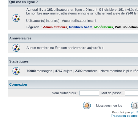
Qui est en ligne ?
Au total, il y a
161
utilisateurs en ligne :: 0 inscrit, 0 invisible et 161 invité
Le nombre maximum d’utilisateurs en ligne simultanément a été de
7940
le 
Utilisateur(s) inscrit(s) : Aucun utilisateur inscrit
Légende ::
Administrateurs
,
Membres Actifs
,
Modérateurs
,
Pole Collection
Anniversaires
Aucun membre ne fête son anniversaire aujourd’hui.
Statistiques
70900
messages |
4767
sujets |
2392
membres | Notre membre le plus réc
Connexion
Nom d’utilisateur :
Mot de passe :
Messages non lus
Propulsé par
php
Traduction et suppo