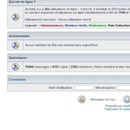
Qui est en ligne ?
Au total, il y a
263
utilisateurs en ligne :: 0 inscrit, 0 invisible et 263 invité
Le nombre maximum d’utilisateurs en ligne simultanément a été de
7940
le 
Utilisateur(s) inscrit(s) : Aucun utilisateur inscrit
Légende ::
Administrateurs
,
Membres Actifs
,
Modérateurs
,
Pole Collection
Anniversaires
Aucun membre ne fête son anniversaire aujourd’hui.
Statistiques
70900
messages |
4767
sujets |
2392
membres | Notre membre le plus réc
Connexion
Nom d’utilisateur :
Mot de passe :
Messages non lus
Propulsé par
php
Traduction et suppo