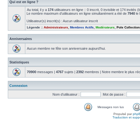
Qui est en ligne ?
Au total, il y a
174
utilisateurs en ligne :: 0 inscrit, 0 invisible et 174 invité
Le nombre maximum d’utilisateurs en ligne simultanément a été de
7940
le 
Utilisateur(s) inscrit(s) : Aucun utilisateur inscrit
Légende ::
Administrateurs
,
Membres Actifs
,
Modérateurs
,
Pole Collection
Anniversaires
Aucun membre ne fête son anniversaire aujourd’hui.
Statistiques
70900
messages |
4767
sujets |
2392
membres | Notre membre le plus réc
Connexion
Nom d’utilisateur :
Mot de passe :
Messages non lus
Propulsé par
php
Traduction et suppo