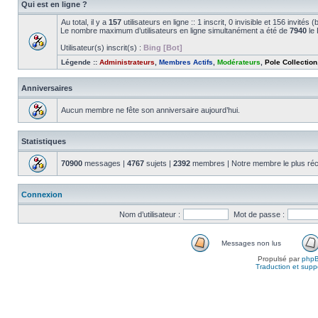
Qui est en ligne ?
Au total, il y a
157
utilisateurs en ligne :: 1 inscrit, 0 invisible et 156 invité
Le nombre maximum d’utilisateurs en ligne simultanément a été de
7940
le 
Utilisateur(s) inscrit(s) :
Bing [Bot]
Légende ::
Administrateurs
,
Membres Actifs
,
Modérateurs
,
Pole Collection
Anniversaires
Aucun membre ne fête son anniversaire aujourd’hui.
Statistiques
70900
messages |
4767
sujets |
2392
membres | Notre membre le plus réc
Connexion
Nom d’utilisateur :
Mot de passe :
Messages non lus
Propulsé par
php
Traduction et suppo