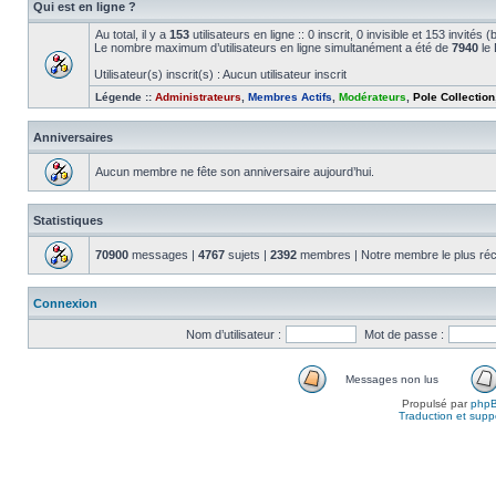
Qui est en ligne ?
Au total, il y a
153
utilisateurs en ligne :: 0 inscrit, 0 invisible et 153 invité
Le nombre maximum d’utilisateurs en ligne simultanément a été de
7940
le 
Utilisateur(s) inscrit(s) : Aucun utilisateur inscrit
Légende ::
Administrateurs
,
Membres Actifs
,
Modérateurs
,
Pole Collection
Anniversaires
Aucun membre ne fête son anniversaire aujourd’hui.
Statistiques
70900
messages |
4767
sujets |
2392
membres | Notre membre le plus réc
Connexion
Nom d’utilisateur :
Mot de passe :
Messages non lus
Propulsé par
php
Traduction et suppo