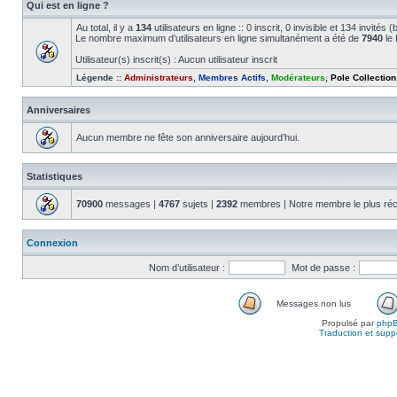
Qui est en ligne ?
Au total, il y a
134
utilisateurs en ligne :: 0 inscrit, 0 invisible et 134 invité
Le nombre maximum d’utilisateurs en ligne simultanément a été de
7940
le 
Utilisateur(s) inscrit(s) : Aucun utilisateur inscrit
Légende ::
Administrateurs
,
Membres Actifs
,
Modérateurs
,
Pole Collection
Anniversaires
Aucun membre ne fête son anniversaire aujourd’hui.
Statistiques
70900
messages |
4767
sujets |
2392
membres | Notre membre le plus réc
Connexion
Nom d’utilisateur :
Mot de passe :
Messages non lus
Propulsé par
php
Traduction et suppo