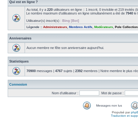
Qui est en ligne ?
Au total, il y a
220
utilisateurs en ligne :: 1 inscrit, 0 invisible et 219 invité
Le nombre maximum d’utilisateurs en ligne simultanément a été de
7940
le 
Utilisateur(s) inscrit(s) :
Bing [Bot]
Légende ::
Administrateurs
,
Membres Actifs
,
Modérateurs
,
Pole Collection
Anniversaires
Aucun membre ne fête son anniversaire aujourd’hui.
Statistiques
70900
messages |
4767
sujets |
2392
membres | Notre membre le plus réc
Connexion
Nom d’utilisateur :
Mot de passe :
Messages non lus
Propulsé par
php
Traduction et suppo