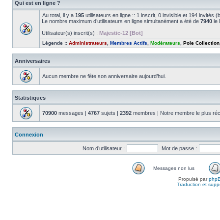
Qui est en ligne ?
Au total, il y a
195
utilisateurs en ligne :: 1 inscrit, 0 invisible et 194 invité
Le nombre maximum d’utilisateurs en ligne simultanément a été de
7940
le 
Utilisateur(s) inscrit(s) :
Majestic-12 [Bot]
Légende ::
Administrateurs
,
Membres Actifs
,
Modérateurs
,
Pole Collection
Anniversaires
Aucun membre ne fête son anniversaire aujourd’hui.
Statistiques
70900
messages |
4767
sujets |
2392
membres | Notre membre le plus réc
Connexion
Nom d’utilisateur :
Mot de passe :
Messages non lus
Propulsé par
php
Traduction et suppo