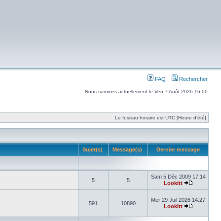
FAQ
Rechercher
Nous sommes actuellement le Ven 7 Août 2026 16:00
Le fuseau horaire est UTC [Heure d’été]
Sujet(s)
Message(s)
Dernier message
Sam 5 Déc 2009 17:14
5
5
Lookitt
Mer 29 Juil 2026 14:27
591
10890
Lookitt