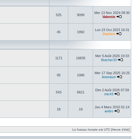
Mer 13 Nov 2024 09:30
525
9099
Valentin
Lun 23 Oct 2023 16:31
45
1992
Damien
Mer 5 Août 2026 19:33
1171
16835
Butcher33
Mer 17 Sep 2025 16:25
95
1086
Antonium
Dim 2 Août 2026 07:59
543
6621
mic43
Jeu 4 Mars 2010 01:14
18
19
andro
Le fuseau horaire est UTC [Heure d’été]