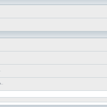
.
...