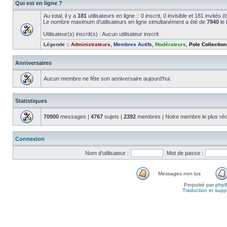
Qui est en ligne ?
Au total, il y a
181
utilisateurs en ligne :: 0 inscrit, 0 invisible et 181 invité
Le nombre maximum d’utilisateurs en ligne simultanément a été de
7940
le 
Utilisateur(s) inscrit(s) : Aucun utilisateur inscrit
Légende ::
Administrateurs
,
Membres Actifs
,
Modérateurs
,
Pole Collection
Anniversaires
Aucun membre ne fête son anniversaire aujourd’hui.
Statistiques
70900
messages |
4767
sujets |
2392
membres | Notre membre le plus réc
Connexion
Nom d’utilisateur :
Mot de passe :
Messages non lus
Propulsé par
php
Traduction et suppo