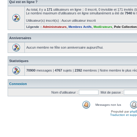
Qui est en ligne ?
Au total, il y a
171
utilisateurs en ligne :: 0 inscrit, 0 invisible et 171 invité
Le nombre maximum d’utilisateurs en ligne simultanément a été de
7940
le 
Utilisateur(s) inscrit(s) : Aucun utilisateur inscrit
Légende ::
Administrateurs
,
Membres Actifs
,
Modérateurs
,
Pole Collection
Anniversaires
Aucun membre ne fête son anniversaire aujourd’hui.
Statistiques
70900
messages |
4767
sujets |
2392
membres | Notre membre le plus réc
Connexion
Nom d’utilisateur :
Mot de passe :
Messages non lus
Propulsé par
php
Traduction et suppo