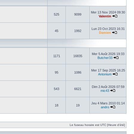
Mer 13 Nov 2024 09:30
525
9099
Valentin
Lun 23 Oct 2023 16:31
45
1992
Damien
Mer 5 Août 2026 19:33
1171
16835
Butcher33
Mer 17 Sep 2025 16:25
95
1086
Antonium
Dim 2 Août 2026 07:59
543
6621
mic43
Jeu 4 Mars 2010 01:14
18
19
andro
Le fuseau horaire est UTC [Heure d’été]