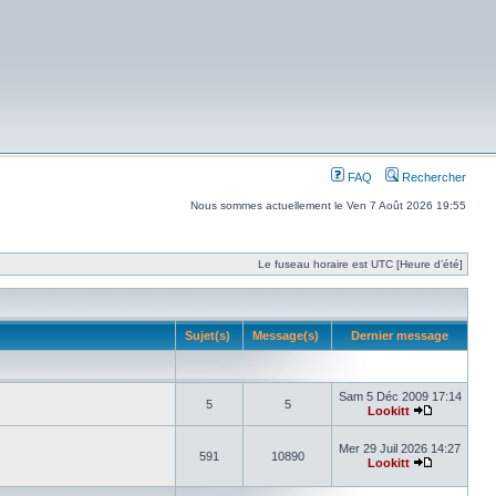
FAQ
Rechercher
Nous sommes actuellement le Ven 7 Août 2026 19:55
Le fuseau horaire est UTC [Heure d’été]
Sujet(s)
Message(s)
Dernier message
Sam 5 Déc 2009 17:14
5
5
Lookitt
Mer 29 Juil 2026 14:27
591
10890
Lookitt