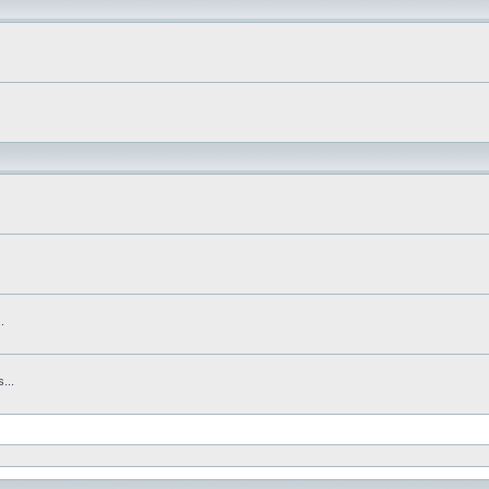
.
...