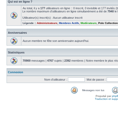
Qui est en ligne ?
Au total, il y a
177
utilisateurs en ligne :: 0 inscrit, 0 invisible et 177 invité
Le nombre maximum d’utilisateurs en ligne simultanément a été de
7940
le 
Utilisateur(s) inscrit(s) : Aucun utilisateur inscrit
Légende ::
Administrateurs
,
Membres Actifs
,
Modérateurs
,
Pole Collection
Anniversaires
Aucun membre ne fête son anniversaire aujourd’hui.
Statistiques
70900
messages |
4767
sujets |
2392
membres | Notre membre le plus réc
Connexion
Nom d’utilisateur :
Mot de passe :
Messages non lus
Propulsé par
php
Traduction et suppo