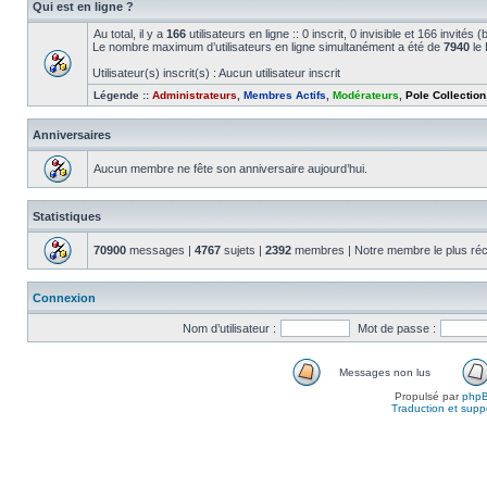
Qui est en ligne ?
Au total, il y a
166
utilisateurs en ligne :: 0 inscrit, 0 invisible et 166 invité
Le nombre maximum d’utilisateurs en ligne simultanément a été de
7940
le 
Utilisateur(s) inscrit(s) : Aucun utilisateur inscrit
Légende ::
Administrateurs
,
Membres Actifs
,
Modérateurs
,
Pole Collection
Anniversaires
Aucun membre ne fête son anniversaire aujourd’hui.
Statistiques
70900
messages |
4767
sujets |
2392
membres | Notre membre le plus réc
Connexion
Nom d’utilisateur :
Mot de passe :
Messages non lus
Propulsé par
php
Traduction et suppo