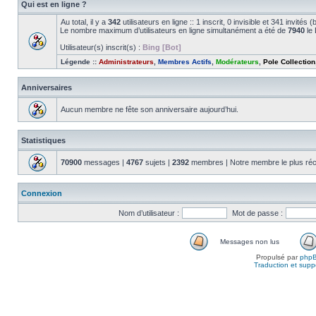
Qui est en ligne ?
Au total, il y a
342
utilisateurs en ligne :: 1 inscrit, 0 invisible et 341 invité
Le nombre maximum d’utilisateurs en ligne simultanément a été de
7940
le 
Utilisateur(s) inscrit(s) :
Bing [Bot]
Légende ::
Administrateurs
,
Membres Actifs
,
Modérateurs
,
Pole Collection
Anniversaires
Aucun membre ne fête son anniversaire aujourd’hui.
Statistiques
70900
messages |
4767
sujets |
2392
membres | Notre membre le plus réc
Connexion
Nom d’utilisateur :
Mot de passe :
Messages non lus
Propulsé par
php
Traduction et suppo