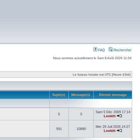
FAQ
Rechercher
Nous sommes actuellement le Sam 8 Août 2026 11:54
Le fuseau horaire est UTC [Heure d’été]
Sujet(s)
Message(s)
Dernier message
Sam 5 Déc 2009 17:14
5
5
Lookitt
Mer 29 Juil 2026 14:27
591
10890
Lookitt