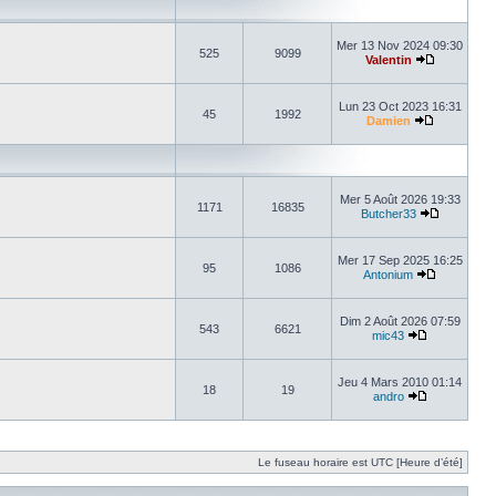
Mer 13 Nov 2024 09:30
525
9099
Valentin
Lun 23 Oct 2023 16:31
45
1992
Damien
Mer 5 Août 2026 19:33
1171
16835
Butcher33
Mer 17 Sep 2025 16:25
95
1086
Antonium
Dim 2 Août 2026 07:59
543
6621
mic43
Jeu 4 Mars 2010 01:14
18
19
andro
Le fuseau horaire est UTC [Heure d’été]