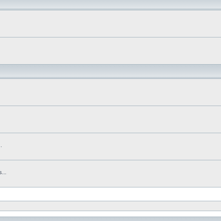
.
...