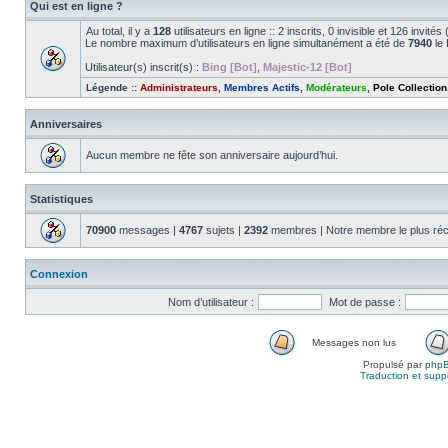
Qui est en ligne ?
Au total, il y a
128
utilisateurs en ligne :: 2 inscrits, 0 invisible et 126 invit
Le nombre maximum d’utilisateurs en ligne simultanément a été de
7940
le 
Utilisateur(s) inscrit(s) :
Bing [Bot]
,
Majestic-12 [Bot]
Légende ::
Administrateurs
,
Membres Actifs
,
Modérateurs
,
Pole Collection
Anniversaires
Aucun membre ne fête son anniversaire aujourd’hui.
Statistiques
70900
messages |
4767
sujets |
2392
membres | Notre membre le plus réc
Connexion
Nom d’utilisateur :
Mot de passe :
Messages non lus
Propulsé par
php
Traduction et suppo