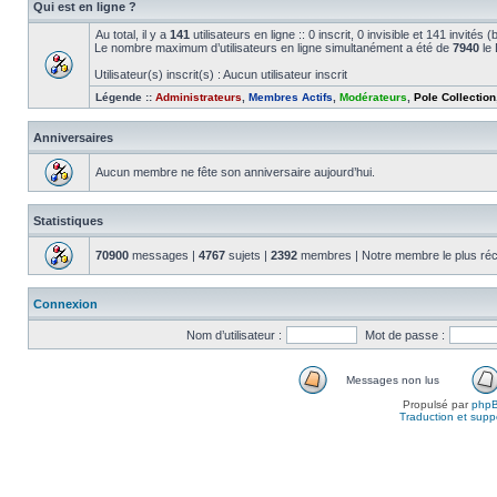
Qui est en ligne ?
Au total, il y a
141
utilisateurs en ligne :: 0 inscrit, 0 invisible et 141 invité
Le nombre maximum d’utilisateurs en ligne simultanément a été de
7940
le 
Utilisateur(s) inscrit(s) : Aucun utilisateur inscrit
Légende ::
Administrateurs
,
Membres Actifs
,
Modérateurs
,
Pole Collection
Anniversaires
Aucun membre ne fête son anniversaire aujourd’hui.
Statistiques
70900
messages |
4767
sujets |
2392
membres | Notre membre le plus réc
Connexion
Nom d’utilisateur :
Mot de passe :
Messages non lus
Propulsé par
php
Traduction et suppo