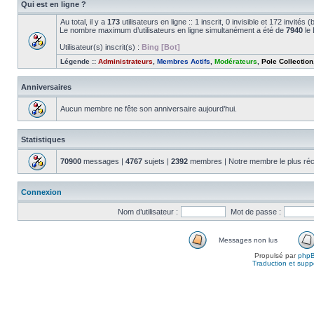
Qui est en ligne ?
Au total, il y a
173
utilisateurs en ligne :: 1 inscrit, 0 invisible et 172 invité
Le nombre maximum d’utilisateurs en ligne simultanément a été de
7940
le 
Utilisateur(s) inscrit(s) :
Bing [Bot]
Légende ::
Administrateurs
,
Membres Actifs
,
Modérateurs
,
Pole Collection
Anniversaires
Aucun membre ne fête son anniversaire aujourd’hui.
Statistiques
70900
messages |
4767
sujets |
2392
membres | Notre membre le plus réc
Connexion
Nom d’utilisateur :
Mot de passe :
Messages non lus
Propulsé par
php
Traduction et suppo