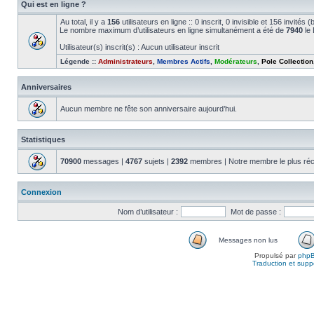
Qui est en ligne ?
Au total, il y a
156
utilisateurs en ligne :: 0 inscrit, 0 invisible et 156 invité
Le nombre maximum d’utilisateurs en ligne simultanément a été de
7940
le 
Utilisateur(s) inscrit(s) : Aucun utilisateur inscrit
Légende ::
Administrateurs
,
Membres Actifs
,
Modérateurs
,
Pole Collection
Anniversaires
Aucun membre ne fête son anniversaire aujourd’hui.
Statistiques
70900
messages |
4767
sujets |
2392
membres | Notre membre le plus réc
Connexion
Nom d’utilisateur :
Mot de passe :
Messages non lus
Propulsé par
php
Traduction et suppo