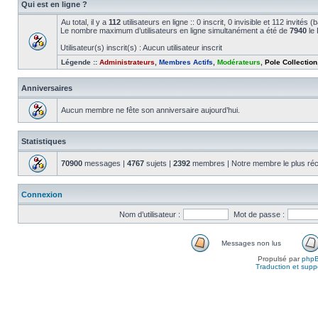
Qui est en ligne ?
Au total, il y a
112
utilisateurs en ligne :: 0 inscrit, 0 invisible et 112 invité
Le nombre maximum d’utilisateurs en ligne simultanément a été de
7940
le 
Utilisateur(s) inscrit(s) : Aucun utilisateur inscrit
Légende ::
Administrateurs
,
Membres Actifs
,
Modérateurs
,
Pole Collection
Anniversaires
Aucun membre ne fête son anniversaire aujourd’hui.
Statistiques
70900
messages |
4767
sujets |
2392
membres | Notre membre le plus réc
Connexion
Nom d’utilisateur :
Mot de passe :
Messages non lus
Propulsé par
php
Traduction et suppo