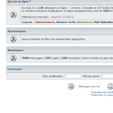
Qui est en ligne ?
Au total, il y a
138
utilisateurs en ligne :: 1 inscrit, 0 invisible et 137 invité
Le nombre maximum d’utilisateurs en ligne simultanément a été de
7940
le 
Utilisateur(s) inscrit(s) :
Majestic-12 [Bot]
Légende ::
Administrateurs
,
Membres Actifs
,
Modérateurs
,
Pole Collection
Anniversaires
Aucun membre ne fête son anniversaire aujourd’hui.
Statistiques
70900
messages |
4767
sujets |
2392
membres | Notre membre le plus réc
Connexion
Nom d’utilisateur :
Mot de passe :
Messages non lus
Propulsé par
php
Traduction et suppo