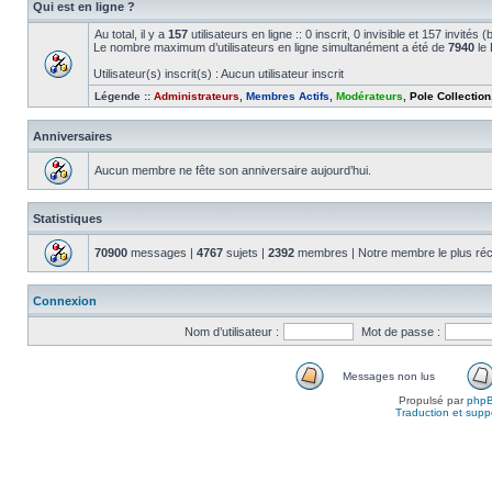
Qui est en ligne ?
Au total, il y a
157
utilisateurs en ligne :: 0 inscrit, 0 invisible et 157 invité
Le nombre maximum d’utilisateurs en ligne simultanément a été de
7940
le 
Utilisateur(s) inscrit(s) : Aucun utilisateur inscrit
Légende ::
Administrateurs
,
Membres Actifs
,
Modérateurs
,
Pole Collection
Anniversaires
Aucun membre ne fête son anniversaire aujourd’hui.
Statistiques
70900
messages |
4767
sujets |
2392
membres | Notre membre le plus réc
Connexion
Nom d’utilisateur :
Mot de passe :
Messages non lus
Propulsé par
php
Traduction et suppo