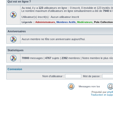
Qui est en ligne ?
Au total, il y a
123
utilisateurs en ligne :: 0 inscrit, 0 invisible et 123 invité
Le nombre maximum d’utilisateurs en ligne simultanément a été de
7940
le 
Utilisateur(s) inscrit(s) : Aucun utilisateur inscrit
Légende ::
Administrateurs
,
Membres Actifs
,
Modérateurs
,
Pole Collection
Anniversaires
Aucun membre ne fête son anniversaire aujourd’hui.
Statistiques
70900
messages |
4767
sujets |
2392
membres | Notre membre le plus réc
Connexion
Nom d’utilisateur :
Mot de passe :
Messages non lus
Propulsé par
php
Traduction et suppo