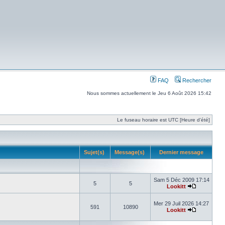
FAQ
Rechercher
Nous sommes actuellement le Jeu 6 Août 2026 15:42
Le fuseau horaire est UTC [Heure d’été]
Sujet(s)
Message(s)
Dernier message
Sam 5 Déc 2009 17:14
5
5
Lookitt
Mer 29 Juil 2026 14:27
591
10890
Lookitt