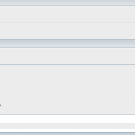
.
...