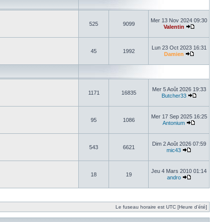
Mer 13 Nov 2024 09:30
525
9099
Valentin
Lun 23 Oct 2023 16:31
45
1992
Damien
Mer 5 Août 2026 19:33
1171
16835
Butcher33
Mer 17 Sep 2025 16:25
95
1086
Antonium
Dim 2 Août 2026 07:59
543
6621
mic43
Jeu 4 Mars 2010 01:14
18
19
andro
Le fuseau horaire est UTC [Heure d’été]