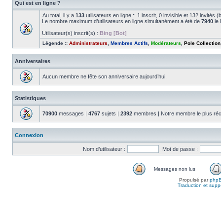
Qui est en ligne ?
Au total, il y a
133
utilisateurs en ligne :: 1 inscrit, 0 invisible et 132 invité
Le nombre maximum d’utilisateurs en ligne simultanément a été de
7940
le 
Utilisateur(s) inscrit(s) :
Bing [Bot]
Légende ::
Administrateurs
,
Membres Actifs
,
Modérateurs
,
Pole Collection
Anniversaires
Aucun membre ne fête son anniversaire aujourd’hui.
Statistiques
70900
messages |
4767
sujets |
2392
membres | Notre membre le plus réc
Connexion
Nom d’utilisateur :
Mot de passe :
Messages non lus
Propulsé par
php
Traduction et suppo