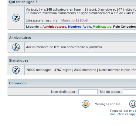
Qui est en ligne ?
Au total, il y a
248
utilisateurs en ligne :: 1 inscrit, 0 invisible et 247 invité
Le nombre maximum d’utilisateurs en ligne simultanément a été de
7940
le 
Utilisateur(s) inscrit(s) :
Majestic-12 [Bot]
Légende ::
Administrateurs
,
Membres Actifs
,
Modérateurs
,
Pole Collection
Anniversaires
Aucun membre ne fête son anniversaire aujourd’hui.
Statistiques
70900
messages |
4767
sujets |
2392
membres | Notre membre le plus réc
Connexion
Nom d’utilisateur :
Mot de passe :
Messages non lus
Propulsé par
php
Traduction et suppo