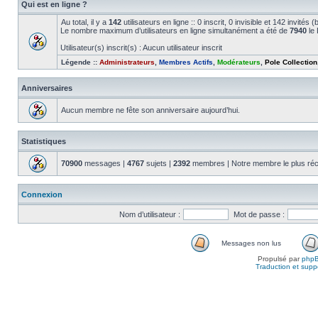
Qui est en ligne ?
Au total, il y a
142
utilisateurs en ligne :: 0 inscrit, 0 invisible et 142 invité
Le nombre maximum d’utilisateurs en ligne simultanément a été de
7940
le 
Utilisateur(s) inscrit(s) : Aucun utilisateur inscrit
Légende ::
Administrateurs
,
Membres Actifs
,
Modérateurs
,
Pole Collection
Anniversaires
Aucun membre ne fête son anniversaire aujourd’hui.
Statistiques
70900
messages |
4767
sujets |
2392
membres | Notre membre le plus réc
Connexion
Nom d’utilisateur :
Mot de passe :
Messages non lus
Propulsé par
php
Traduction et suppo