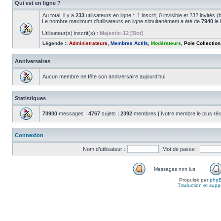
Qui est en ligne ?
Au total, il y a
233
utilisateurs en ligne :: 1 inscrit, 0 invisible et 232 invité
Le nombre maximum d’utilisateurs en ligne simultanément a été de
7940
le 
Utilisateur(s) inscrit(s) :
Majestic-12 [Bot]
Légende ::
Administrateurs
,
Membres Actifs
,
Modérateurs
,
Pole Collection
Anniversaires
Aucun membre ne fête son anniversaire aujourd’hui.
Statistiques
70900
messages |
4767
sujets |
2392
membres | Notre membre le plus réc
Connexion
Nom d’utilisateur :
Mot de passe :
Messages non lus
Propulsé par
php
Traduction et suppo