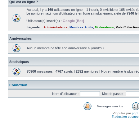
Qui est en ligne ?
Au total, il y a
169
utilisateurs en ligne :: 1 inscrit, 0 invisible et 168 invité
Le nombre maximum d’utilisateurs en ligne simultanément a été de
7940
le 
Utilisateur(s) inscrit(s) :
Google [Bot]
Légende ::
Administrateurs
,
Membres Actifs
,
Modérateurs
,
Pole Collection
Anniversaires
Aucun membre ne fête son anniversaire aujourd’hui.
Statistiques
70900
messages |
4767
sujets |
2392
membres | Notre membre le plus réc
Connexion
Nom d’utilisateur :
Mot de passe :
Messages non lus
Propulsé par
php
Traduction et suppo