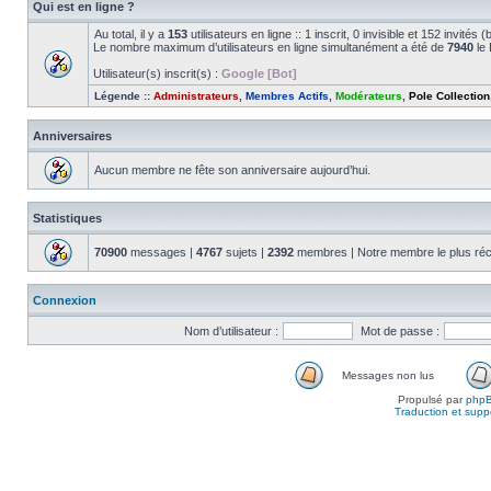
Qui est en ligne ?
Au total, il y a
153
utilisateurs en ligne :: 1 inscrit, 0 invisible et 152 invité
Le nombre maximum d’utilisateurs en ligne simultanément a été de
7940
le 
Utilisateur(s) inscrit(s) :
Google [Bot]
Légende ::
Administrateurs
,
Membres Actifs
,
Modérateurs
,
Pole Collection
Anniversaires
Aucun membre ne fête son anniversaire aujourd’hui.
Statistiques
70900
messages |
4767
sujets |
2392
membres | Notre membre le plus réc
Connexion
Nom d’utilisateur :
Mot de passe :
Messages non lus
Propulsé par
php
Traduction et suppo