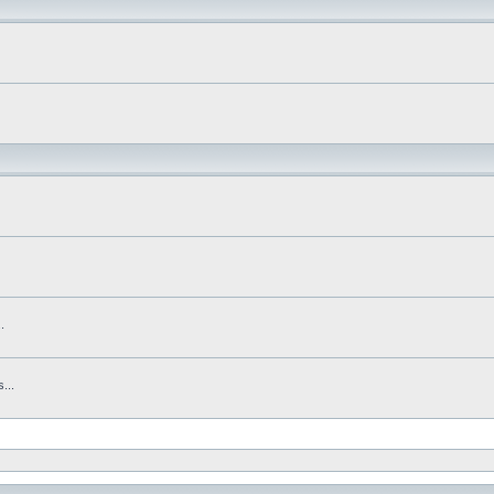
.
...