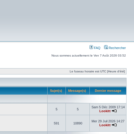
FAQ
Rechercher
Nous sommes actuellement le Ven 7 Août 2026 03:52
Le fuseau horaire est UTC [Heure d’été]
Sujet(s)
Message(s)
Dernier message
Sam 5 Déc 2009 17:14
5
5
Lookitt
Mer 29 Juil 2026 14:27
591
10890
Lookitt