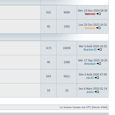
Mer 13 Nov 2024 09:30
525
9099
Valentin
Lun 23 Oct 2023 16:31
45
1992
Damien
Mer 5 Août 2026 19:33
1171
16835
Butcher33
Mer 17 Sep 2025 16:25
95
1086
Antonium
Dim 2 Août 2026 07:59
543
6621
mic43
Jeu 4 Mars 2010 01:14
18
19
andro
Le fuseau horaire est UTC [Heure d’été]