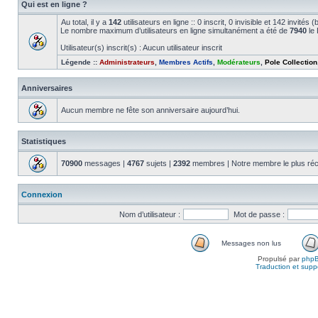
Qui est en ligne ?
Au total, il y a
142
utilisateurs en ligne :: 0 inscrit, 0 invisible et 142 invité
Le nombre maximum d’utilisateurs en ligne simultanément a été de
7940
le 
Utilisateur(s) inscrit(s) : Aucun utilisateur inscrit
Légende ::
Administrateurs
,
Membres Actifs
,
Modérateurs
,
Pole Collection
Anniversaires
Aucun membre ne fête son anniversaire aujourd’hui.
Statistiques
70900
messages |
4767
sujets |
2392
membres | Notre membre le plus réc
Connexion
Nom d’utilisateur :
Mot de passe :
Messages non lus
Propulsé par
php
Traduction et suppo