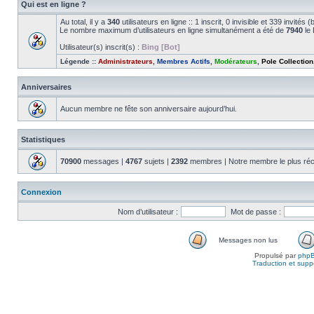
Qui est en ligne ?
Au total, il y a
340
utilisateurs en ligne :: 1 inscrit, 0 invisible et 339 invité
Le nombre maximum d’utilisateurs en ligne simultanément a été de
7940
le 
Utilisateur(s) inscrit(s) :
Bing [Bot]
Légende ::
Administrateurs
,
Membres Actifs
,
Modérateurs
,
Pole Collection
Anniversaires
Aucun membre ne fête son anniversaire aujourd’hui.
Statistiques
70900
messages |
4767
sujets |
2392
membres | Notre membre le plus réc
Connexion
Nom d’utilisateur :
Mot de passe :
Messages non lus
Propulsé par
php
Traduction et suppo