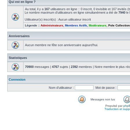
Qui est en ligne ?
Au total, il y a
167
utilisateurs en ligne :: 0 inscrit, 0 invisible et 167 invité
Le nombre maximum d’utilisateurs en ligne simultanément a été de
7940
le 
Utilisateur(s) inscrit(s) : Aucun utilisateur inscrit
Légende ::
Administrateurs
,
Membres Actifs
,
Modérateurs
,
Pole Collection
Anniversaires
Aucun membre ne fête son anniversaire aujourd’hui.
Statistiques
70900
messages |
4767
sujets |
2392
membres | Notre membre le plus réc
Connexion
Nom d’utilisateur :
Mot de passe :
Messages non lus
Propulsé par
php
Traduction et suppo