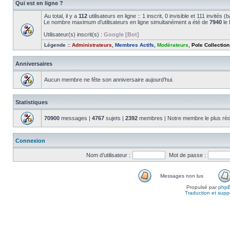
Qui est en ligne ?
Au total, il y a
112
utilisateurs en ligne :: 1 inscrit, 0 invisible et 111 invité
Le nombre maximum d’utilisateurs en ligne simultanément a été de
7940
le 
Utilisateur(s) inscrit(s) :
Google [Bot]
Légende ::
Administrateurs
,
Membres Actifs
,
Modérateurs
,
Pole Collection
Anniversaires
Aucun membre ne fête son anniversaire aujourd’hui.
Statistiques
70900
messages |
4767
sujets |
2392
membres | Notre membre le plus réc
Connexion
Nom d’utilisateur :
Mot de passe :
Messages non lus
Propulsé par
php
Traduction et suppo