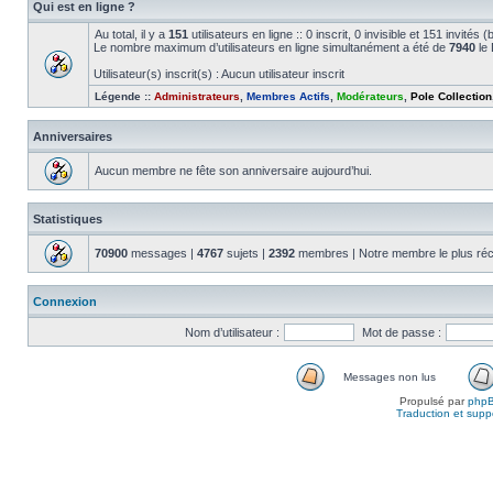
Qui est en ligne ?
Au total, il y a
151
utilisateurs en ligne :: 0 inscrit, 0 invisible et 151 invité
Le nombre maximum d’utilisateurs en ligne simultanément a été de
7940
le 
Utilisateur(s) inscrit(s) : Aucun utilisateur inscrit
Légende ::
Administrateurs
,
Membres Actifs
,
Modérateurs
,
Pole Collection
Anniversaires
Aucun membre ne fête son anniversaire aujourd’hui.
Statistiques
70900
messages |
4767
sujets |
2392
membres | Notre membre le plus réc
Connexion
Nom d’utilisateur :
Mot de passe :
Messages non lus
Propulsé par
php
Traduction et suppo