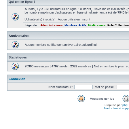
Qui est en ligne ?
Au total, il y a
158
utilisateurs en ligne :: 0 inscrit, 0 invisible et 158 invité
Le nombre maximum d’utilisateurs en ligne simultanément a été de
7940
le 
Utilisateur(s) inscrit(s) : Aucun utilisateur inscrit
Légende ::
Administrateurs
,
Membres Actifs
,
Modérateurs
,
Pole Collection
Anniversaires
Aucun membre ne fête son anniversaire aujourd’hui.
Statistiques
70900
messages |
4767
sujets |
2392
membres | Notre membre le plus réc
Connexion
Nom d’utilisateur :
Mot de passe :
Messages non lus
Propulsé par
php
Traduction et suppo