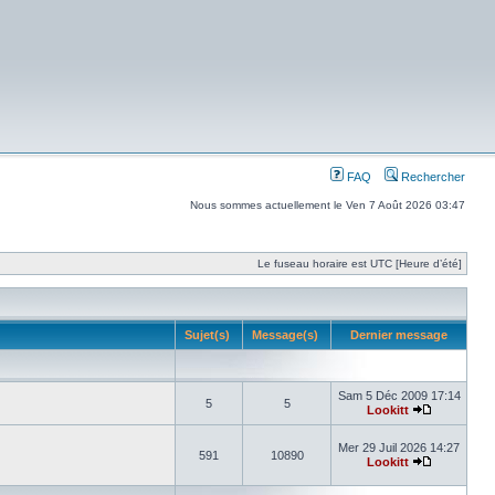
FAQ
Rechercher
Nous sommes actuellement le Ven 7 Août 2026 03:47
Le fuseau horaire est UTC [Heure d’été]
Sujet(s)
Message(s)
Dernier message
Sam 5 Déc 2009 17:14
5
5
Lookitt
Mer 29 Juil 2026 14:27
591
10890
Lookitt