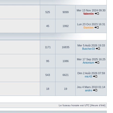
Mer 13 Nov 2024 09:30
525
9099
Valentin
Lun 23 Oct 2023 16:31
45
1992
Damien
Mer 5 Août 2026 19:33
1171
16835
Butcher33
Mer 17 Sep 2025 16:25
95
1086
Antonium
Dim 2 Août 2026 07:59
543
6621
mic43
Jeu 4 Mars 2010 01:14
18
19
andro
Le fuseau horaire est UTC [Heure d’été]