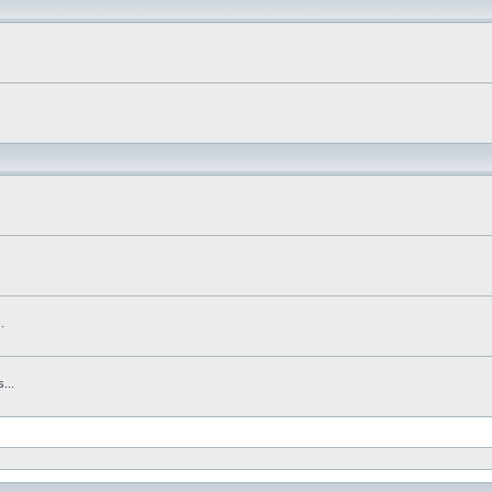
.
...