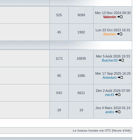
Mer 13 Nov 2024 09:30
525
9099
Valentin
Lun 23 Oct 2023 16:31
45
1992
Damien
Mer 5 Août 2026 19:33
1171
16835
Butcher33
Mer 17 Sep 2025 16:25
95
1086
Antonium
Dim 2 Août 2026 07:59
543
6621
mic43
Jeu 4 Mars 2010 01:14
18
19
andro
Le fuseau horaire est UTC [Heure d’été]