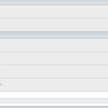
.
...