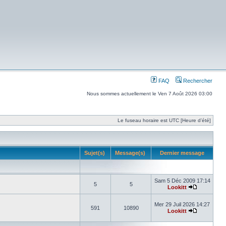
FAQ
Rechercher
Nous sommes actuellement le Ven 7 Août 2026 03:00
Le fuseau horaire est UTC [Heure d’été]
Sujet(s)
Message(s)
Dernier message
Sam 5 Déc 2009 17:14
5
5
Lookitt
Mer 29 Juil 2026 14:27
591
10890
Lookitt