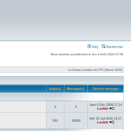
FAQ
Rechercher
Nous sommes actuellement le Jeu 6 Août 2026 07:59
Le fuseau horaire est UTC [Heure d’été]
Sujet(s)
Message(s)
Dernier message
Sam 5 Déc 2009 17:14
5
5
Lookitt
Mer 29 Juil 2026 14:27
591
10890
Lookitt