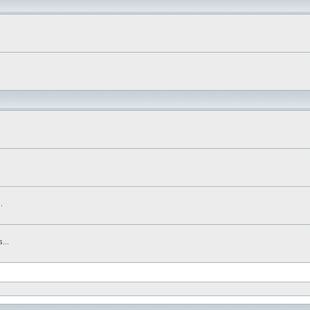
.
...