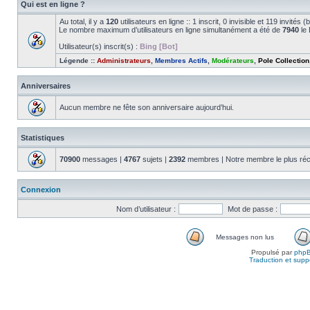
Qui est en ligne ?
Au total, il y a
120
utilisateurs en ligne :: 1 inscrit, 0 invisible et 119 invité
Le nombre maximum d’utilisateurs en ligne simultanément a été de
7940
le 
Utilisateur(s) inscrit(s) :
Bing [Bot]
Légende ::
Administrateurs
,
Membres Actifs
,
Modérateurs
,
Pole Collection
Anniversaires
Aucun membre ne fête son anniversaire aujourd’hui.
Statistiques
70900
messages |
4767
sujets |
2392
membres | Notre membre le plus réc
Connexion
Nom d’utilisateur :
Mot de passe :
Messages non lus
Propulsé par
php
Traduction et suppo