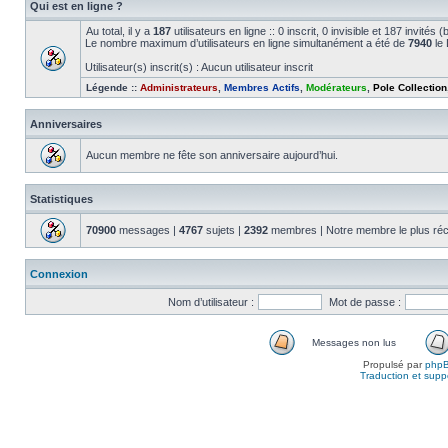
Qui est en ligne ?
Au total, il y a
187
utilisateurs en ligne :: 0 inscrit, 0 invisible et 187 invité
Le nombre maximum d’utilisateurs en ligne simultanément a été de
7940
le 
Utilisateur(s) inscrit(s) : Aucun utilisateur inscrit
Légende ::
Administrateurs
,
Membres Actifs
,
Modérateurs
,
Pole Collection
Anniversaires
Aucun membre ne fête son anniversaire aujourd’hui.
Statistiques
70900
messages |
4767
sujets |
2392
membres | Notre membre le plus réc
Connexion
Nom d’utilisateur :
Mot de passe :
Messages non lus
Propulsé par
php
Traduction et suppo