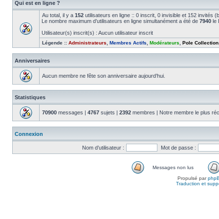
Qui est en ligne ?
Au total, il y a
152
utilisateurs en ligne :: 0 inscrit, 0 invisible et 152 invité
Le nombre maximum d’utilisateurs en ligne simultanément a été de
7940
le 
Utilisateur(s) inscrit(s) : Aucun utilisateur inscrit
Légende ::
Administrateurs
,
Membres Actifs
,
Modérateurs
,
Pole Collection
Anniversaires
Aucun membre ne fête son anniversaire aujourd’hui.
Statistiques
70900
messages |
4767
sujets |
2392
membres | Notre membre le plus réc
Connexion
Nom d’utilisateur :
Mot de passe :
Messages non lus
Propulsé par
php
Traduction et suppo